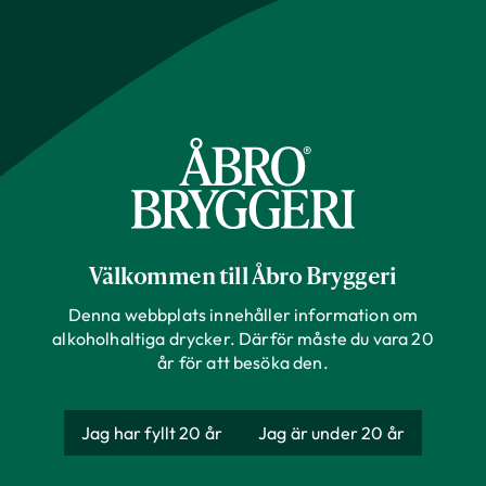
Bryggeriet
Våra varumärken
Hållbarhet
Välkommen till Åbro Bryggeri
Denna webbplats innehåller information om
alkoholhaltiga drycker. Därför måste du vara 20
Våra drycker
år för att besöka den.
Jobba hos oss
Jag har fyllt 20 år
Jag är under 20 år