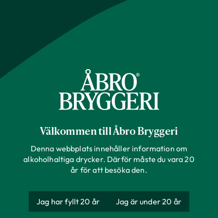
Våra varumärken
Arton56
Bron
Välkommen till Åbro Bryggeri
Bryggmästarens
Denna webbplats innehåller information om
alkoholhaltiga drycker. Därför måste du vara 20
Ey'Bro
år för att besöka den.
FAT21
Jag har fyllt 20 år
Jag är under 20 år
Lustgårdens Cider