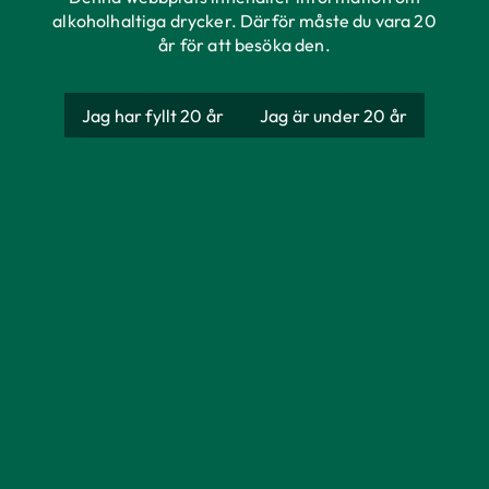
FAT21
alkoholhaltiga drycker. Därför måste du vara 20
år för att besöka den.
För länge sedan i den djupa småländska skogen fanns
en man som bryggde ett ovanligt gott öl. Sägnen
säger att ölet tappades på ett speciellt fat och när
Jag har fyllt 20 år
Jag är under 20 år
bryggaren själv skulle hälla upp en öl så gick han till
just detta fat, nämligen fat nummer 21. Det utvalda
fatet gick i arv och det legendariska ölet har nu
äntligen fått komma till liv igen.
Bryggmästaren på Åbro Bryggeri har spenderat
många timmar med att gå igenom gamla pärmar med
handskrivna anteckningar för att hitta de rätta
ingredienserna till ölet. För att hedra legenden
använder vi nu samma humlesorter som i
originalreceptet.