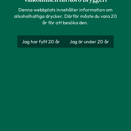
Operativ Inköpare –
Denna webbplats innehåller information om
alkoholhaltiga drycker. Därför måste du vara 20
Underhållsavdelning
år för att besöka den.
Jag har fyllt 20 år
Jag är under 20 år
Platser
Kalmar län
Anställningsformer
Tillsvidareanställning
Tillsättningsgrader
Heltid
Platser att tillsätta
1
Ansök senast