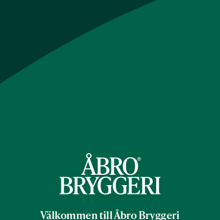
Bryggmästarens
Premium Gold vinner
Välkommen till Åbro Bryggeri