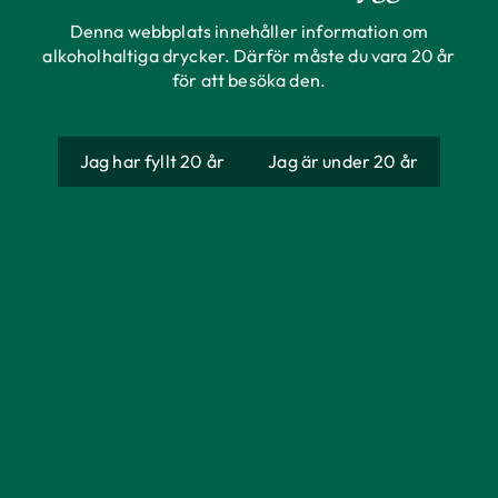
Denna webbplats innehåller information om
alkoholhaltiga drycker. Därför måste du vara 20 år
för att besöka den.
Jag har fyllt 20 år
Jag är under 20 år
rds breddar
entet – lanserar
rds Ljusa
kapitel för varumärket Nästgårds som lanser
s Ljusa på Systembolaget den 2 juni. Ölet är