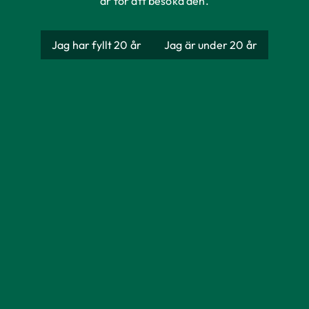
år för att besöka den.
Jag har fyllt 20 år
Jag är under 20 år
Åbro Original
Producent
AB Åbro Bryggeri
Ursprung
Sverige
Förpackning
Burk
Storlek
330 ml
Alkoholhalt
5,2%
Färg
Gul.
Doft