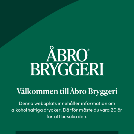
Bryggeriet
Varumärken
Våra drycker
Brewdog Punk
Brewdog
Producent
Skottland
Ursprung
Välkommen till Åbro Bryggeri
Engångsglas
Förpackning
Denna webbplats innehåller information om
330 ml
Storlek
alkoholhaltiga drycker. Därför måste du vara 20 år
för att besöka den.
5,4%
Alkoholhalt
Lejongul färg.
Färg