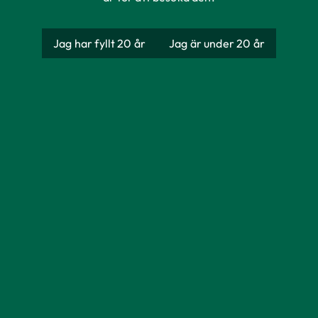
Jag har fyllt 20 år
Jag är under 20 år
L’ Assemblage
Producent
Voirin-Jumel
Ursprung
Frankrike
Förpackning
Engångsglas
Storlek
750 ml
Alkoholhalt
12%
Serveras
8–10 grader.
Smak