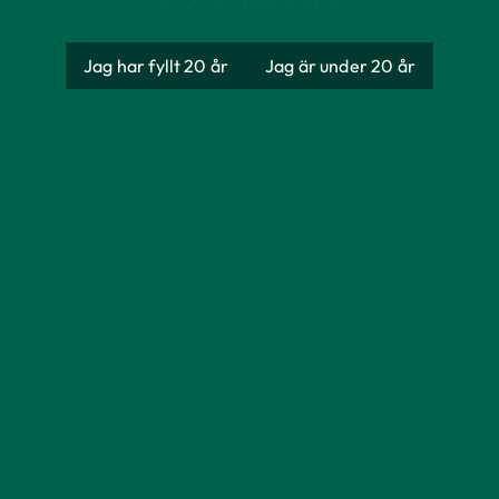
Jag har fyllt 20 år
Jag är under 20 år
Nästgårds Lager
Ekologisk
Producent
AB Åbro Bryggeri
Ursprung
Sverige
Förpackning
Burk
Storlek
330 ml
Alkoholhalt
6%
Färg