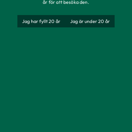
år för att besöka den.
Jag har fyllt 20 år
Jag är under 20 år
Pelles
Ursprung
Sverige
Förpackning
Burk
Storlek
500 ml
Alkoholhalt
5%
Färg
Ljusgul färg
Serveras
Vid 8-10 grader.
Smak