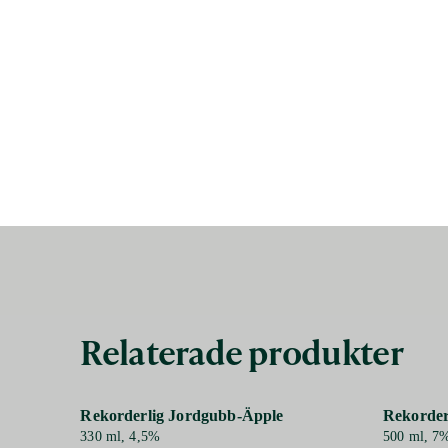
Relaterade produkter
Rekorderlig Jordgubb-Äpple
Rekorder
330 ml, 4,5%
500 ml, 7