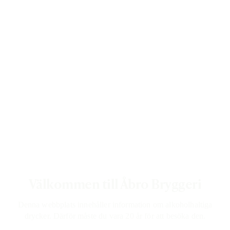
Bryggeriet
Varumärken
Våra drycker
Rekorderlig 
Producent
AB Åbro Bryggeri
Sverige
Ursprung
Förpackning
Fat
Välkommen till Åbro Bryggeri
Storlek
30 000 ml
Alkoholhalt
4,5%
Denna webbplats innehåller information om alkoholhaltiga
drycker. Därför måste du vara 20 år för att besöka den.
Färg
Röd.