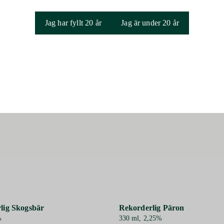
Doft
Fruktig doft med tydlig ka
droppar lime.
Jag har fyllt 20 år
Jag är under 20 år
Serveras
Välkyld med mycket is.
Smak
Söt, fruktig smak med tydli
Rekorderlig Cider är år efter år ett av de ab
cidermarknaden. En ursvensk cider från Vimm
Överraskar alltid med nya rekorderliga smake
lig Skogsbär
Rekorderlig Päron
%
330 ml, 2,25%