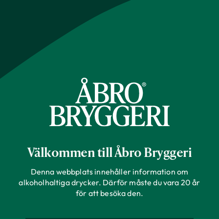
Bryggeriet
Varumärken
Våra drycker
Royal Bliss Vi
Tonic Water
Välkommen till Åbro Bryggeri
Sverige
Ursprung
Denna webbplats innehåller information om
Engångsglas
Förpackning
alkoholhaltiga drycker. Därför måste du vara 20 år
200 ml
Storlek
för att besöka den.
0%
Alkoholhalt