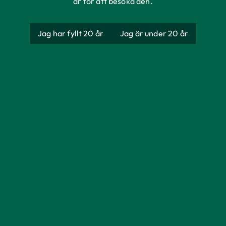
år för att besöka den.
Jag har fyllt 20 år
Jag är under 20 år
Bron Lager Ekologisk
Producent
AB Åbro Bryggeri
Ursprung
Sverige
Förpackning
Burk
Storlek
330 ml
Alkoholhalt
5,5%
Färg
Gyllengul
Doft