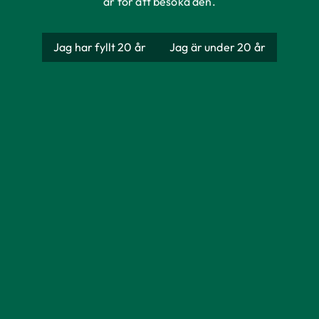
år för att besöka den.
Jag har fyllt 20 år
Jag är under 20 år
Bryggmästarens
Bästa Pilsner
Producent
AB Åbro Bryggeri
Ursprung
Sverige
Förpackning
Engångsglas
Storlek
330 ml
Alkoholhalt
5%
Färg