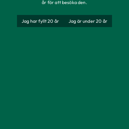
år för att besöka den.
Jag har fyllt 20 år
Jag är under 20 år
Bryggmästarens
Premium Gold
Producent
AB Åbro Bryggeri
Ursprung
Sverige
Förpackning
Engångsglas
Storlek
330 ml
Alkoholhalt
5,7%
Färg