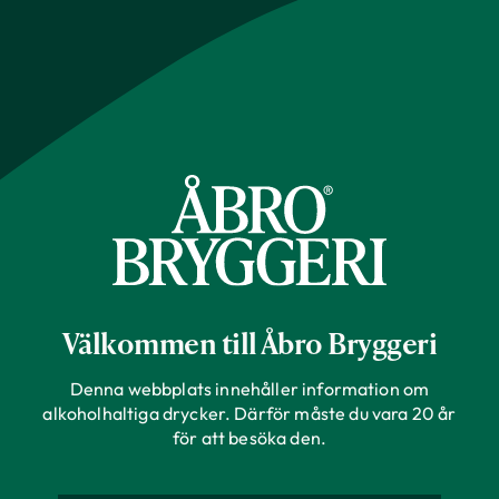
Bryggeriet
Varumärken
Våra drycker
Fanta Orange
Coca-Cola Company
Producent
USA
Ursprung
Välkommen till Åbro Bryggeri
Burk
Förpackning
Denna webbplats innehåller information om
330 ml
Storlek
alkoholhaltiga drycker. Därför måste du vara 20 år
för att besöka den.
0%
Alkoholhalt
Klassiska storsäljare. Coca Cola, Coca Col