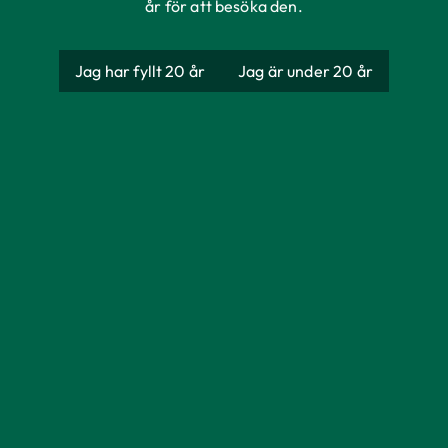
år för att besöka den.
Jag har fyllt 20 år
Jag är under 20 år
Rekorderlig
Jordgubb-Lime
Producent
AB Åbro Bryggeri
Ursprung
Sverige
Förpackning
Returglas
Storlek
500 ml
Alkoholhalt
4,5%
Färg