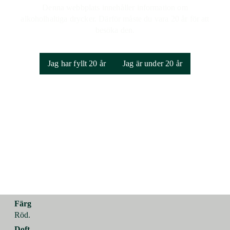
Denna webbplats innehåller information om
alkoholhaltiga drycker. Därför måste du vara 20 år för att
besöka den.
Rekorderlig Skogsbär
Jag har fyllt 20 år
Jag är under 20 år
Producent
AB Åbro Bryggeri
Ursprung
Sverige
Förpackning
Engångsglas
Storlek
330 ml
Alkoholhalt
4,5%
Färg
Röd.
Doft