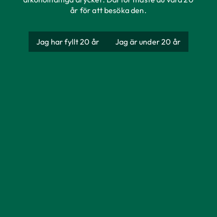
år för att besöka den.
Warsteiner Premium
Jag har fyllt 20 år
Jag är under 20 år
Beer
Producent
Warsteiner Bryggeri
Ursprung
Tyskland
Förpackning
Engångsglas
Storlek
500 ml
Alkoholhalt
4,8%
Färg