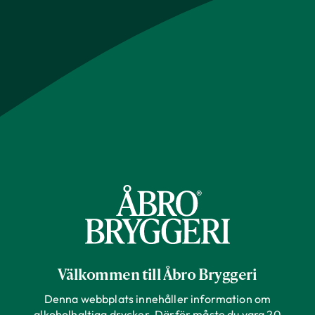
Välkommen till Åbro Bryggeri
Denna webbplats innehåller information om
alkoholhaltiga drycker. Därför måste du vara 20