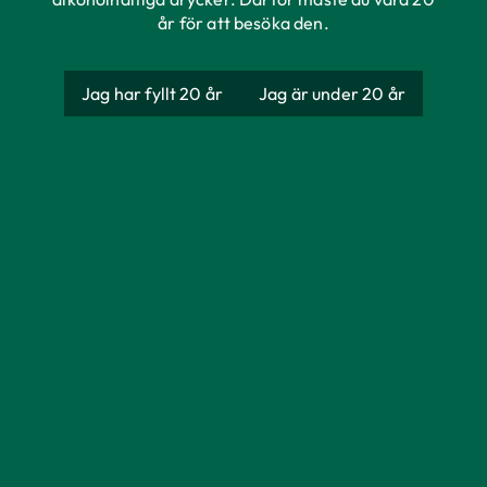
år för att besöka den.
Warsteiner Premium
Jag har fyllt 20 år
Jag är under 20 år
Beer
Producent
Warsteiner Bryggeri
Ursprung
Tyskland
Förpackning
Engångsglas
Storlek
500 ml
Alkoholhalt
4,8%
Färg