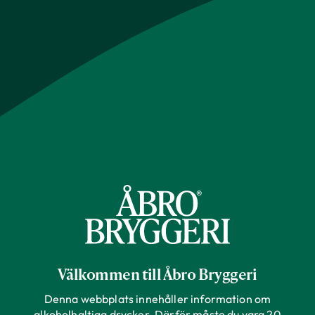
Välkommen till Åbro Bryggeri
Denna webbplats innehåller information om
alkoholhaltiga drycker. Därför måste du vara 20