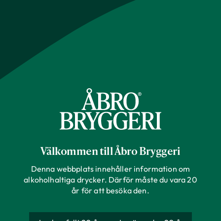
Nyheter
Visa alla
Nyheter
Okategoriserade
Pressmeddelande
Nyheter
Pressmeddelande
25.05.12
Välkommen till Åbro Bryggeri
Åbro Bryggeri och Anora inleder
samarbete
Denna webbplats innehåller information om
alkoholhaltiga drycker. Därför måste du vara 20
år för att besöka den.
Nyheter
Okategoriserade
Pressmeddelande
25.05.05