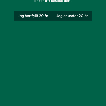
år för att besöka den.
Jag har fyllt 20 år
Jag är under 20 år
Bryggmästarens
Bästa Ekologiska
Producent
AB Åbro Bryggeri
Ursprung
Sverige
Förpackning
Burk
Storlek
500 ml
Alkoholhalt
5%
Färg