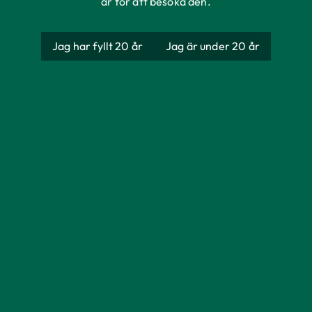
år för att besöka den.
Jag har fyllt 20 år
Jag är under 20 år
Bryggmästarens
Bästa Lager
Producent
AB Åbro Bryggeri
Ursprung
Sverige
Förpackning
Fat
Storlek
30 000 ml
Alkoholhalt
4,2%
Färg